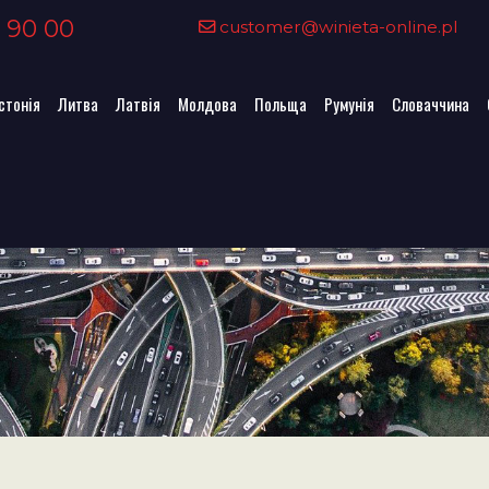
 90 00
customer@winieta-online.pl
стонія
Литва
Латвія
Молдова
Польща
Румунія
Словаччина