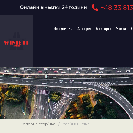
+48 33 813
Онлайн віньєтки 24 години
Як купити?
Австрія
Болгарія
Чехія
Е
Головна сторінка
/
Італія віньєтка