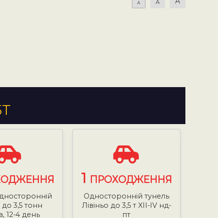
A
A
A
5Т
1
ХОДЖЕННЯ
ПРОХОДЖЕННЯ
односторонній
Односторонній тунель
 до 3,5 тонн
Лівіньо до 3,5 т XII-IV нд-
, 12-4 день
пт