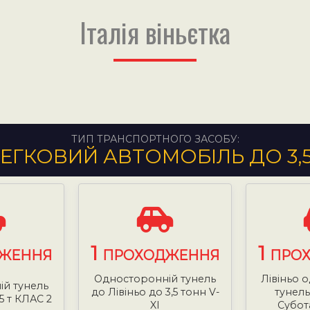
Італія віньєтка
ТИП ТРАНСПОРТНОГО ЗАСОБУ:
ЕГКОВИЙ АВТОМОБІЛЬ ДО 3,
1
1
ЖЕННЯ
ПРОХОДЖЕННЯ
ПРО
Односторонній тунель
Лівіньо 
й тунель
до Лівіньо до 3,5 тонн V-
тунель
5 т КЛАС 2
XI
Субота