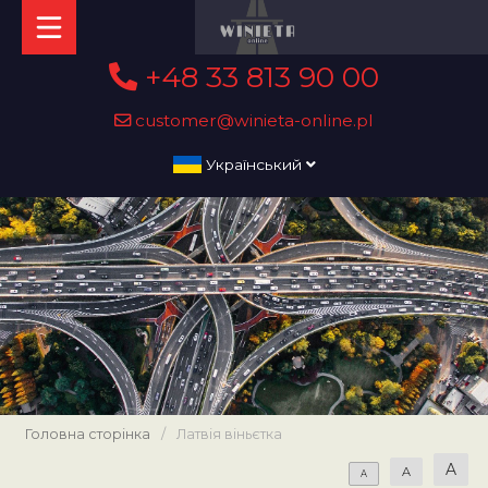
+48 33 813 90 00
customer@winieta-online.pl
Український
Головна сторінка
/
Латвія віньєтка
A
A
A