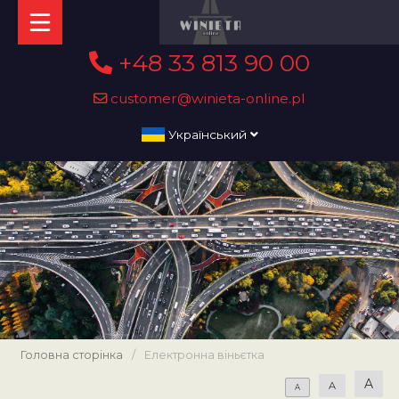
+48 33 813 90 00
customer@winieta-online.pl
Український
Головна сторінка
/
Електронна віньєтка
A
A
A