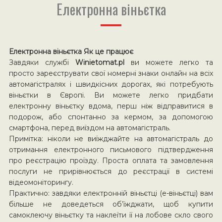
Електронна віньєтка
Електронна віньєтка Як це працює
Завдяки службі
Winietomat.pl
ви можете легко та
просто зареєструвати свої номерні знаки онлайн на всіх
автомагістралях і швидкісних дорогах, які потребують
віньєтки в Європі. Ви можете легко придбати
електронну віньєтку вдома, перш ніж відправитися в
подорож, або спонтанно за кермом, за допомогою
смартфона, перед виїздом на автомагістраль.
Примітка: ніколи не виїжджайте на автомагістраль до
отримання електронного письмового підтвердження
про реєстрацію проїзду. Проста оплата та замовлення
послуги не прирівнюється до реєстрації в системі
відеомоніторингу.
Практично: завдяки електронній віньєтці (е-віньєтці) вам
більше не доведеться об’їжджати, щоб купити
самоклеючу віньєтку та наклеїти її на лобове скло свого