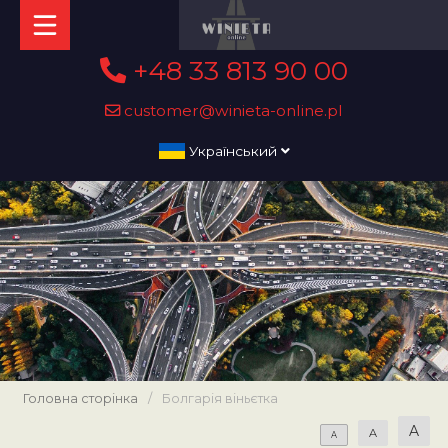
+48 33 813 90 00
customer@winieta-online.pl
Український
Головна сторінка
/
Болгарія віньєтка
A
A
A