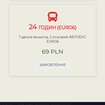
24
ГОДИН (EURO6)
1-денна віньєтка, 2-осьовий АВТОБУС
EURO6
69 PLN
ЗАМОВЛЕННЯ
ERROR 2: Brak pliku template: footer_html