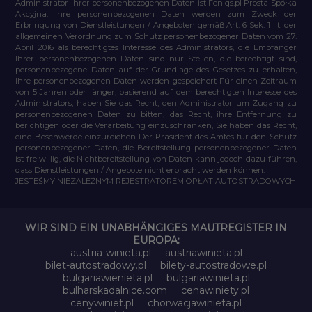
Administrator Ihrer personenbezogenen Daten ist Feniqs.pl Prosta Spółka
Akcyjna. Ihre personenbezogenen Daten werden zum Zweck der
Erbringung von Dienstleistungen / Angeboten gemäß Art. 6 Sek. 1 lit. der
allgemeinen Verordnung zum Schutz personenbezogener Daten vom 27.
April 2016 als berechtigtes Interesse des Administrators, die Empfänger
Ihrer personenbezogenen Daten sind nur Stellen, die berechtigt sind,
personenbezogene Daten auf der Grundlage des Gesetzes zu erhalten,
Ihre personenbezogenen Daten werden gespeichert Für einen Zeitraum
von 5 Jahren oder länger, basierend auf dem berechtigten Interesse des
Administrators, haben Sie das Recht, den Administrator um Zugang zu
personenbezogenen Daten zu bitten, das Recht, ihre Entfernung zu
berichtigen oder die Verarbeitung einzuschränken, Sie haben das Recht,
eine Beschwerde einzureichen Der Präsident des Amtes für den Schutz
personenbezogener Daten, die Bereitstellung personenbezogener Daten
ist freiwillig, die Nichtbereitstellung von Daten kann jedoch dazu führen,
dass Dienstleistungen / Angebote nicht erbracht werden können.
JESTEŚMY NIEZALEŻNYM REJESTRATOREM OPŁAT AUTOSTRADOWYCH
WIR SIND EIN UNABHÄNGIGES MAUTREGISTER IN
EUROPA:
austria-winieta.pl
austriawinieta.pl
bilet-autostradowy.pl
bilety-autostradowe.pl
bulgariawienieta.pl
bulgariawinieta.pl
bulharskadalnice.com
cenawiniety.pl
cenywiniet.pl
chorwacjawinieta.pl