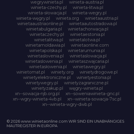
wegrywinieta.pl
winieta-austria.pl
winieta-czechy.pl
winieta-litwa.pl
winieta-słowacja.pl
winieta-wegry.pl
winieta-węgry.pl
winieta.org
winietaaustria.pl
winietaaustriaonline.pl
winietaautostradowa.pl
winietabulgaria.pl
winietachorwacja.pl
winietaczechy.pl
winietaestonia.pl
winietalitwa.pl
winietalotwa.pl
winietamoldawia.pl
winietaonline.com
winietapolska.pl
winietarumunia.pl
winietaslovenia.pl
winietaslowacja.pl
winietaslowenia.pl
winietaszwajcaria.pl
winietasłowenia.pl
winietawegry.pl
winietomat.pl
winiety.org
winietydrogowe.pl
winietyelektroniczne.pl
winietyestonia.pl
winietywegry.pl
winietyzagraniczne.pl
winietyzakup.pl
węgry-winieta.pl
xn--sowacja-njb.org.pl
xn--soweniawinieta-gnc.pl
xn--wgry-winieta-4vb.pl
xn--winieta-sowacja-7sc.pl
xn--winieta-wgry-dwb.pl
© 2026 www.winietaonline.com WIR SIND EIN UNABHÄNGIGES
MAUTREGISTER IN EUROPA