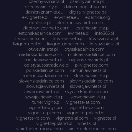
czechy-winieta.pl
czechywinieta.pl
czechywiniety.pl
dalnicnipoplatky.com
dalnicniznamka.eu
digital-vignette.de
e-vignette.pl
e-winieta.eu
edalnice.org
edalnice.pl
electronicavinieta.com
electroniceviniete.com
estoniawinieta.pl
estonskadalnice.com
ewinieta.pl
info365.pl
litvadalnice.com
litwa-winieta.pl
litwawinieta.pl
livignotunel.pl
livignotunnel.com
lotvawinieta.pl
lotwawinieta.pl
lotysskadalnice.com
madarskadalnice.com
moldavskadalnice.com
moldawiawinieta.pl
najtanszewiniety.pl
oplatyautostradowe.pl
pl-vignette.com
polskadalnice.com
rumuniawinieta.pl
rumunskadalnice.com
sloveniawinieta.pl
slovenskadalnice.com
slovinskadalnice.com
slowacja-winieta.pl
slowacjawinieta.pl
sloweniawinieta.pl
svycarskadalnice.com
szwajcariawinieta.pl
słoweniawinieta.pl
tunellivigno.pl
vignette-at.com
vignette-bg.com
vignette-cz.com
vignette-pl.com
vignette-poland.pl
vignette-ro.com
vignette-si.com
vignette.pl
vignettepoland.pl
vinetki.pl
vinietaelectronica.com
vinieteelectronice.com