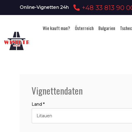
+48 33 813 90 0
Online-Vignetten 24h
Wie kauft man?
Österreich
Bulgarien
Tschec
Vignettendaten
Land *