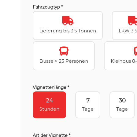
Fahrzeugtyp *
Lieferung bis 3,5 Tonnen
LKW 3.5
Busse > 23 Personen
Kleinbus 8
Vignettenlänge *
24
7
30
Stunden
Tage
Tage
Art der Vignette *