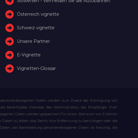
Slowenien - Vermeiden Sie die Autobahnen
Österreich vignette
Schweiz vignette
Unsere Partner
E-Vignette
Vignetten-Glossar
Ihre personenbezogenen Daten werden zum Zweck der Erbringung von
s berechtigtes Interesse des Administrators, die Empfänger Ihrer
bezogenen Daten werden gespeichert Für einen Zeitraum von 5 Jahren
Daten zu bitten, das Recht, ihre Entfernung zu berichtigen oder die
n, die Bereitstellung personenbezogener Daten ist freiwillig, die