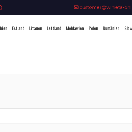
0
customer@winieta-onli
hien
Estland
Litauen
Lettland
Moldawien
Polen
Rumänien
Slow
Vignettenkauf - Litauen