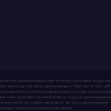
strator Ihrer personenbezogenen Daten ist Feniqs.pl Prosta Spółka Akcyjna. 
meinen Verordnung zum Schutz personenbezogener Daten vom 27. April 2016 al
rsonenbezogene Daten auf der Grundlage des Gesetzes zu erhalten, Ihre personen
rators, haben Sie das Recht, den Administrator um Zugang zu personenbezogenen 
e einzureichen Der Präsident des Amtes für den Schutz personenbezogener Date
leistungen / Angebote nicht erbracht werden können.