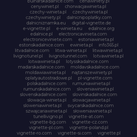
bulharskadalnice.com
cenawiniety.pl
cenywiniet.pl
chorwacjawinieta.pl
czechy-winieta.pl
czechywinieta.pl
czechywiniety.pl
dalnicnipoplatky.com
dalnicniznamka.eu
digital-vignette.de
e-vignette.pl
e-winieta.eu
edalnice.org
edalnice.pl
electronicavinieta.com
electroniceviniete.com
estoniawinieta.pl
estonskadalnice.com
ewinieta.pl
info365.pl
litvadalnice.com
litwa-winieta.pl
litwawinieta.pl
livignotunel.pl
livignotunnel.com
lotvawinieta.pl
lotwawinieta.pl
lotysskadalnice.com
madarskadalnice.com
moldavskadalnice.com
moldawiawinieta.pl
najtanszewiniety.pl
oplatyautostradowe.pl
pl-vignette.com
polskadalnice.com
rumuniawinieta.pl
rumunskadalnice.com
sloveniawinieta.pl
slovenskadalnice.com
slovinskadalnice.com
slowacja-winieta.pl
slowacjawinieta.pl
sloweniawinieta.pl
svycarskadalnice.com
szwajcariawinieta.pl
słoweniawinieta.pl
tunellivigno.pl
vignette-at.com
vignette-bg.com
vignette-cz.com
vignette-pl.com
vignette-poland.pl
vignette-ro.com
vignette-si.com
vignette.pl