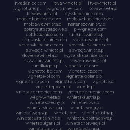
litvadalnice.com
litwa-winieta.pl
litwawinieta.pl
livignotunel.pl
livignotunnel.com
lotvawinieta.pl
lotwawinieta.pl
lotysskadalnice.com
madarskadalnice.com
moldavskadalnice.com
moldawiawinieta.pl
najtanszewiniety.pl
oplatyautostradowe.pl
pl-vignette.com
polskadalnice.com
rumuniawinieta.pl
rumunskadalnice.com
sloveniawinieta.pl
slovenskadalnice.com
slovinskadalnice.com
slowacja-winieta.pl
slowacjawinieta.pl
sloweniawinieta.pl
svycarskadalnice.com
szwajcariawinieta.pl
słoweniawinieta.pl
tunellivigno.pl
vignette-at.com
vignette-bg.com
vignette-cz.com
vignette-pl.com
vignette-poland.pl
vignette-ro.com
vignette-si.com
vignette.pl
vignettepoland.pl
vinetki.pl
vinietaelectronica.com
vinieteelectronice.com
wegrywinieta.pl
winieta-austria.pl
winieta-czechy.pl
winieta-litwa.pl
winieta-słowacja.pl
winieta-wegry.pl
winieta-węgry.pl
winieta.org
winietaaustria.pl
winietaaustriaonline.pl
winietaautostradowa.pl
winietabulgaria.pl
winietachorwacja.pl
winietaczechy.pl
winietaestonia.pl