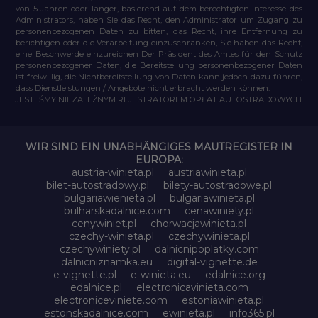
von 5 Jahren oder länger, basierend auf dem berechtigten Interesse des
Administrators, haben Sie das Recht, den Administrator um Zugang zu
personenbezogenen Daten zu bitten, das Recht, ihre Entfernung zu
berichtigen oder die Verarbeitung einzuschränken, Sie haben das Recht,
eine Beschwerde einzureichen Der Präsident des Amtes für den Schutz
personenbezogener Daten, die Bereitstellung personenbezogener Daten
ist freiwillig, die Nichtbereitstellung von Daten kann jedoch dazu führen,
dass Dienstleistungen / Angebote nicht erbracht werden können.
JESTEŚMY NIEZALEŻNYM REJESTRATOREM OPŁAT AUTOSTRADOWYCH
WIR SIND EIN UNABHÄNGIGES MAUTREGISTER IN
EUROPA:
austria-winieta.pl
austriawinieta.pl
bilet-autostradowy.pl
bilety-autostradowe.pl
bulgariawienieta.pl
bulgariawinieta.pl
bulharskadalnice.com
cenawiniety.pl
cenywiniet.pl
chorwacjawinieta.pl
czechy-winieta.pl
czechywinieta.pl
czechywiniety.pl
dalnicnipoplatky.com
dalnicniznamka.eu
digital-vignette.de
e-vignette.pl
e-winieta.eu
edalnice.org
edalnice.pl
electronicavinieta.com
electroniceviniete.com
estoniawinieta.pl
estonskadalnice.com
ewinieta.pl
info365.pl