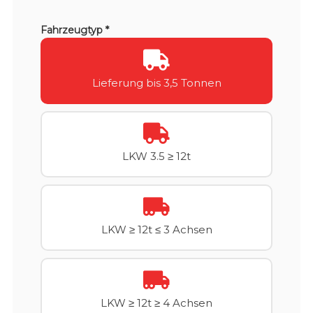
Fahrzeugtyp *
Lieferung bis 3,5 Tonnen
LKW 3.5 ≥ 12t
LKW ≥ 12t ≤ 3 Achsen
LKW ≥ 12t ≥ 4 Achsen