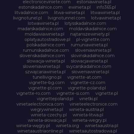
electroniceviniete.com
estoniawinieta.pl
estonskadalnice.com
ewinieta.pl
info365.pl
litvadalnice.com
litwa-winieta.pl
litwawinieta.pl
livignotunel.pl
livignotunnel.com
lotvawinieta.pl
lotwawinieta.pl
lotysskadalnice.com
madarskadalnice.com
moldavskadalnice.com
moldawiawinieta.pl
najtanszewiniety.pl
oplatyautostradowe.pl
pl-vignette.com
polskadalnice.com
rumuniawinieta.pl
rumunskadalnice.com
sloveniawinieta.pl
slovenskadalnice.com
slovinskadalnice.com
slowacja-winieta.pl
slowacjawinieta.pl
sloweniawinieta.pl
svycarskadalnice.com
szwajcariawinieta.pl
słoweniawinieta.pl
tunellivigno.pl
vignette-at.com
vignette-bg.com
vignette-cz.com
vignette-pl.com
vignette-poland.pl
vignette-ro.com
vignette-si.com
vignette.pl
vignettepoland.pl
vinetki.pl
vinietaelectronica.com
vinieteelectronice.com
wegrywinieta.pl
winieta-austria.pl
winieta-czechy.pl
winieta-litwa.pl
winieta-słowacja.pl
winieta-wegry.pl
winieta-węgry.pl
winieta.org
winietaaustria.pl
winietaaustriaonline.pl
winietaautostradowa.pl