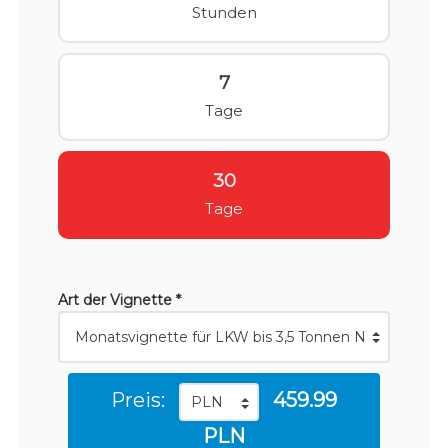
Stunden
7
Tage
30
Tage
Art der Vignette *
Preis:
459.99
PLN