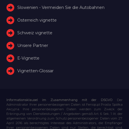
Slowenien - Vermeiden Sie die Autobahnen
Österreich vignette
Schweiz vignette
Unsere Partner
E-Vignette
Vignetten-Glossar
Informationsklausel im Zusammenhang mit der DSGVO
Der
Administrator Ihrer personenbezogenen Daten ist Feniqs.pl Prosta Spółka
Akcyjna. Ihre personenbezogenen Daten werden zum Zweck der
Erbringung von Dienstleistungen / Angeboten gemäß Art. 6 Sek. 1 lit. der
allgemeinen Verordnung zum Schutz personenbezogener Daten vom 27.
April 2016 als berechtigtes Interesse des Administrators, die Empfänger
Ihrer personenbezogenen Daten sind nur Stellen, die berechtigt sind,