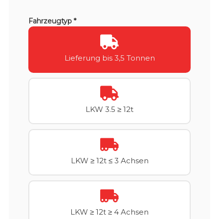
Fahrzeugtyp *
Lieferung bis 3,5 Tonnen
LKW 3.5 ≥ 12t
LKW ≥ 12t ≤ 3 Achsen
LKW ≥ 12t ≥ 4 Achsen