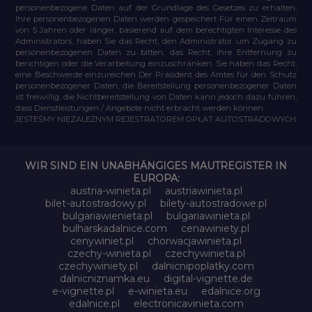
personenbezogene Daten auf der Grundlage des Gesetzes zu erhalten,
Ihre personenbezogenen Daten werden gespeichert Für einen Zeitraum
von 5 Jahren oder länger, basierend auf dem berechtigten Interesse des
Administrators, haben Sie das Recht, den Administrator um Zugang zu
personenbezogenen Daten zu bitten, das Recht, ihre Entfernung zu
berichtigen oder die Verarbeitung einzuschränken, Sie haben das Recht,
eine Beschwerde einzureichen Der Präsident des Amtes für den Schutz
personenbezogener Daten, die Bereitstellung personenbezogener Daten
ist freiwillig, die Nichtbereitstellung von Daten kann jedoch dazu führen,
dass Dienstleistungen / Angebote nicht erbracht werden können.
JESTEŚMY NIEZALEŻNYM REJESTRATOREM OPŁAT AUTOSTRADOWYCH
WIR SIND EIN UNABHÄNGIGES MAUTREGISTER IN
EUROPA:
austria-winieta.pl
austriawinieta.pl
bilet-autostradowy.pl
bilety-autostradowe.pl
bulgariawienieta.pl
bulgariawinieta.pl
bulharskadalnice.com
cenawiniety.pl
cenywiniet.pl
chorwacjawinieta.pl
czechy-winieta.pl
czechywinieta.pl
czechywiniety.pl
dalnicnipoplatky.com
dalnicniznamka.eu
digital-vignette.de
e-vignette.pl
e-winieta.eu
edalnice.org
edalnice.pl
electronicavinieta.com