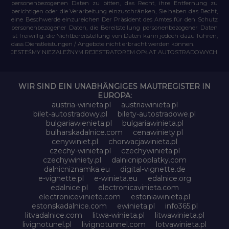
personenbezogenen Daten zu bitten, das Recht, ihre Entfernung zu
berichtigen oder die Verarbeitung einzuschränken, Sie haben das Recht,
eine Beschwerde einzureichen Der Präsident des Amtes für den Schutz
personenbezogener Daten, die Bereitstellung personenbezogener Daten
ist freiwillig, die Nichtbereitstellung von Daten kann jedoch dazu führen,
dass Dienstleistungen / Angebote nicht erbracht werden können.
JESTEŚMY NIEZALEŻNYM REJESTRATOREM OPŁAT AUTOSTRADOWYCH
WIR SIND EIN UNABHÄNGIGES MAUTREGISTER IN
EUROPA:
austria-winieta.pl
austriawinieta.pl
bilet-autostradowy.pl
bilety-autostradowe.pl
bulgariawienieta.pl
bulgariawinieta.pl
bulharskadalnice.com
cenawiniety.pl
cenywiniet.pl
chorwacjawinieta.pl
czechy-winieta.pl
czechywinieta.pl
czechywiniety.pl
dalnicnipoplatky.com
dalnicniznamka.eu
digital-vignette.de
e-vignette.pl
e-winieta.eu
edalnice.org
edalnice.pl
electronicavinieta.com
electroniceviniete.com
estoniawinieta.pl
estonskadalnice.com
ewinieta.pl
info365.pl
litvadalnice.com
litwa-winieta.pl
litwawinieta.pl
livignotunel.pl
livignotunnel.com
lotvawinieta.pl