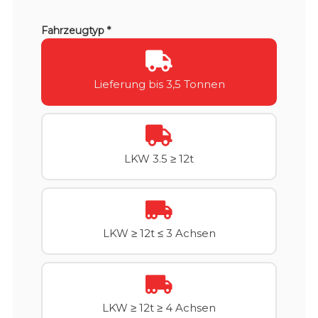
Fahrzeugtyp *
Lieferung bis 3,5 Tonnen
LKW 3.5 ≥ 12t
LKW ≥ 12t ≤ 3 Achsen
LKW ≥ 12t ≥ 4 Achsen