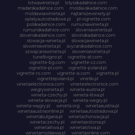
lotwawinieta.pl
lotysskadalnice.com
madarskadalnice.com
moldavskadalnice.com
moldawiawinieta.pl
najtanszewiniety.pl
oplatyautostradowe.pl
pl-vignette.com
polskadalnice.com
rumuniawinieta.pl
rumunskadalnice.com
sloveniawinieta.pl
slovenskadalnice.com
slovinskadalnice.com
slowacja-winieta.pl
slowacjawinieta.pl
sloweniawinieta.pl
svycarskadalnice.com
szwajcariawinieta.pl
słoweniawinieta.pl
tunellivigno.pl
vignette-at.com
vignette-bg.com
vignette-cz.com
vignette-pl.com
vignette-poland.pl
vignette-ro.com
vignette-si.com
vignette.pl
vignettepoland.pl
vinetki.pl
vinietaelectronica.com
vinieteelectronice.com
wegrywinieta.pl
winieta-austria.pl
winieta-czechy.pl
winieta-litwa.pl
winieta-słowacja.pl
winieta-wegry.pl
winieta-węgry.pl
winieta.org
winietaaustria.pl
winietaaustriaonline.pl
winietaautostradowa.pl
winietabulgaria.pl
winietachorwacja.pl
winietaczechy.pl
winietaestonia.pl
winietalitwa.pl
winietalotwa.pl
winietamoldawia.pl
winietaonline.com