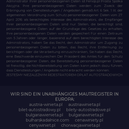
Administrator Ihrer personenbezogenen Daten ist Feniqs.pl Prosta Spółka
Akcyjna. Ihre personenbezogenen Daten werden zum Zweck der
Erbringung von Dienstleistungen / Angeboten gemäß Art. 6 Sek. 1 lit. der
allgemeinen Verordnung zum Schutz personenbezogener Daten vom 27.
April 2016 als berechtigtes Interesse des Administrators, die Empfänger
Ihrer personenbezogenen Daten sind nur Stellen, die berechtigt sind,
personenbezogene Daten auf der Grundlage des Gesetzes zu erhalten,
Ihre personenbezogenen Daten werden gespeichert Für einen Zeitraum
von 5 Jahren oder länger, basierend auf dem berechtigten Interesse des
Administrators, haben Sie das Recht, den Administrator um Zugang zu
personenbezogenen Daten zu bitten, das Recht, ihre Entfernung zu
berichtigen oder die Verarbeitung einzuschränken, Sie haben das Recht,
eine Beschwerde einzureichen Der Präsident des Amtes für den Schutz
personenbezogener Daten, die Bereitstellung personenbezogener Daten
ist freiwillig, die Nichtbereitstellung von Daten kann jedoch dazu führen,
dass Dienstleistungen / Angebote nicht erbracht werden können.
JESTEŚMY NIEZALEŻNYM REJESTRATOREM OPŁAT AUTOSTRADOWYCH
WIR SIND EIN UNABHÄNGIGES MAUTREGISTER IN
EUROPA:
austria-winieta.pl
austriawinieta.pl
bilet-autostradowy.pl
bilety-autostradowe.pl
bulgariawienieta.pl
bulgariawinieta.pl
bulharskadalnice.com
cenawiniety.pl
cenywiniet.pl
chorwacjawinieta.pl