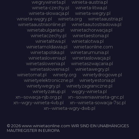
wegrywinieta.pl
winieta-austria.pl
winieta-czechy.pl
winieta-litwa.pl
winieta-słowacja.pl
winieta-wegry.pl
winieta-węgry.pl
winieta.org
winietaaustria.pl
winietaaustriaonline.pl
winietaautostradowa.pl
winietabulgaria.pl
winietachorwacja.pl
winietaczechy.pl
winietaestonia.pl
winietalitwa.pl
winietalotwa.pl
winietamoldawia.pl
winietaonline.com
winietapolska.pl
winietarumunia.pl
winietaslovenia.pl
winietaslowacja.pl
winietaslowenia.pl
winietaszwajcaria.pl
winietasłowenia.pl
winietawegry.pl
winietomat.pl
winiety.org
winietydrogowe.pl
winietyelektroniczne.pl
winietyestonia.pl
winietywegry.pl
winietyzagraniczne.pl
winietyzakup.pl
węgry-winieta.pl
xn--sowacja-njb.org.pl
xn--soweniawinieta-gnc.pl
xn--wgry-winieta-4vb.pl
xn--winieta-sowacja-7sc.pl
xn--winieta-wgry-dwb.pl
© 2026 www.winietaonline.com WIR SIND EIN UNABHÄNGIGES
MAUTREGISTER IN EUROPA