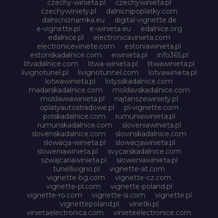
czechy-winieta.pl
czechywinieta.pl
czechywiniety.pl
dalnicnipoplatky.com
dalnicniznamka.eu
digital-vignette.de
e-vignette.pl
e-winieta.eu
edalnice.org
edalnice.pl
electronicavinieta.com
electroniceviniete.com
estoniawinieta.pl
estonskadalnice.com
ewinieta.pl
info365.pl
litvadalnice.com
litwa-winieta.pl
litwawinieta.pl
livignotunel.pl
livignotunnel.com
lotvawinieta.pl
lotwawinieta.pl
lotysskadalnice.com
madarskadalnice.com
moldavskadalnice.com
moldawiawinieta.pl
najtanszewiniety.pl
oplatyautostradowe.pl
pl-vignette.com
polskadalnice.com
rumuniawinieta.pl
rumunskadalnice.com
sloveniawinieta.pl
slovenskadalnice.com
slovinskadalnice.com
slowacja-winieta.pl
slowacjawinieta.pl
sloweniawinieta.pl
svycarskadalnice.com
szwajcariawinieta.pl
słoweniawinieta.pl
tunellivigno.pl
vignette-at.com
vignette-bg.com
vignette-cz.com
vignette-pl.com
vignette-poland.pl
vignette-ro.com
vignette-si.com
vignette.pl
vignettepoland.pl
vinetki.pl
vinietaelectronica.com
vinieteelectronice.com