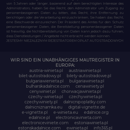
von 5 Jahren oder länger, basierend auf dem berechtigten Interesse des
Administrators, haben Sie das Recht, den Administrator um Zugang zu
personenbezogenen Daten zu bitten, das Recht, ihre Entfernung zu
berichtigen oder die Verarbeitung einzuschränken, Sie haben das Recht,
eine Beschwerde einzureichen Der Präsident des Amtes für den Schutz
personenbezogener Daten, die Bereitstellung personenbezogener Daten
ist freiwillig, die Nichtbereitstellung von Daten kann jedoch dazu führen,
dass Dienstleistungen / Angebote nicht erbracht werden können.
JESTEŚMY NIEZALEŻNYM REJESTRATOREM OPŁAT AUTOSTRADOWYCH
WIR SIND EIN UNABHÄNGIGES MAUTREGISTER IN
EUROPA:
austria-winieta.pl
austriawinieta.pl
bilet-autostradowy.pl
bilety-autostradowe.pl
bulgariawienieta.pl
bulgariawinieta.pl
bulharskadalnice.com
cenawiniety.pl
cenywiniet.pl
chorwacjawinieta.pl
czechy-winieta.pl
czechywinieta.pl
czechywiniety.pl
dalnicnipoplatky.com
dalnicniznamka.eu
digital-vignette.de
e-vignette.pl
e-winieta.eu
edalnice.org
edalnice.pl
electronicavinieta.com
electroniceviniete.com
estoniawinieta.pl
estonskadalnice.com
ewinieta.pl
info365.pl