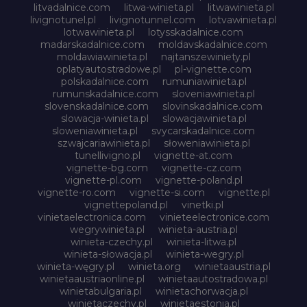
litvadalnice.com
litwa-winieta.pl
litwawinieta.pl
livignotunel.pl
livignotunnel.com
lotvawinieta.pl
lotwawinieta.pl
lotysskadalnice.com
madarskadalnice.com
moldavskadalnice.com
moldawiawinieta.pl
najtanszewiniety.pl
oplatyautostradowe.pl
pl-vignette.com
polskadalnice.com
rumuniawinieta.pl
rumunskadalnice.com
sloveniawinieta.pl
slovenskadalnice.com
slovinskadalnice.com
slowacja-winieta.pl
slowacjawinieta.pl
sloweniawinieta.pl
svycarskadalnice.com
szwajcariawinieta.pl
słoweniawinieta.pl
tunellivigno.pl
vignette-at.com
vignette-bg.com
vignette-cz.com
vignette-pl.com
vignette-poland.pl
vignette-ro.com
vignette-si.com
vignette.pl
vignettepoland.pl
vinetki.pl
vinietaelectronica.com
vinieteelectronice.com
wegrywinieta.pl
winieta-austria.pl
winieta-czechy.pl
winieta-litwa.pl
winieta-słowacja.pl
winieta-wegry.pl
winieta-węgry.pl
winieta.org
winietaaustria.pl
winietaaustriaonline.pl
winietaautostradowa.pl
winietabulgaria.pl
winietachorwacja.pl
winietaczechy.pl
winietaestonia.pl