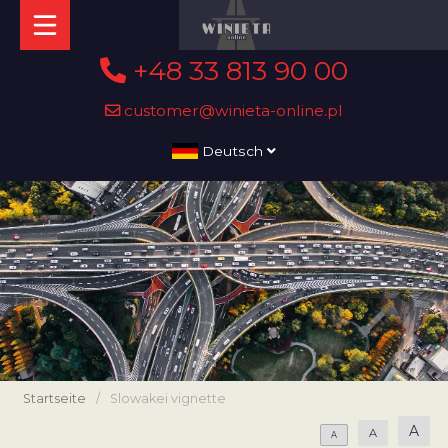
+48 33 813 90 00
customer@winieta-online.pl
Deutsch
Startseite
/
Slowakei vignette
A
A
A