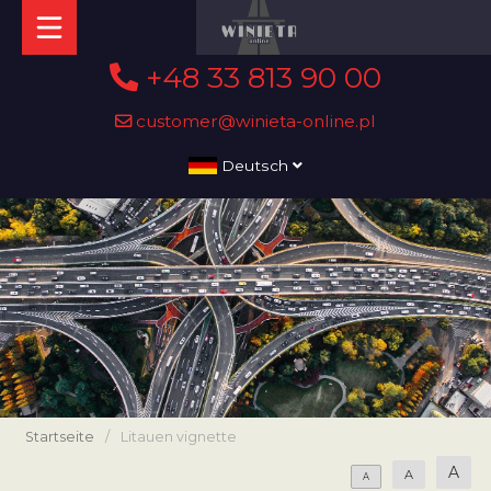
+48 33 813 90 00
customer@winieta-online.pl
Deutsch
Startseite
/
Litauen vignette
A
A
A