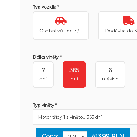
Typ vozidla *
Osobní vůz do 3,5t
Dodávka do 3
Délka viněty *
7
365
6
dní
dní
měsíce
Typ viněty *
Cena:
413.99 PLN