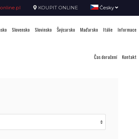
nline.pl
KOUPIT ONLINE
Česky
sko
Slovensko
Slovinsko
Švýcarsko
Maďarsko
Itálie
Informace
Čas doručení
Kontakt