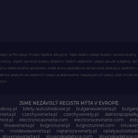
ajů je Feniqs.pl Prosta Spółka Akcyjna. Vaše osobní údaje budou zpracovávány za 
rávněný zájem správce budou příjemci Vašich osobních údajů pouze subjekty op
ájmu sledovaného správcem máte právo požadovat od správce přístup k osobním ú
denta, poskytnutí osobních údajů je dobrovolné, neposkytnutí údajů však může mí
WYCH
JSME NEZÁVISLÝ REGISTR MÝTA V EVROPĚ:
adowy.pl
bilety-autostradowe.pl
bulgariawienieta.pl
bulgari
nieta.pl
czechywinieta.pl
czechywiniety.pl
dalnicnipoplat
nice.pl
electronicavinieta.com
electroniceviniete.com
esto
litwawinieta.pl
livignotunel.pl
livignotunnel.com
lotvawin
om
moldawiawinieta.pl
najtanszewiniety.pl
oplatyautostrad
sloveniawinieta.pl
slovenskadalnice.com
slovinskadalnice.