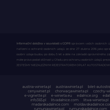
Informační doložka v souvislosti s GDPR
správcem vašich osobních úd
nařízení o ochraně osobních údajů ze dne 27. dubna 2016 jako op
osobní údaje budou po dobu 5 let a déle na základě oprávněného z
máte právo podat stížnost u Úřadu pro ochranu osobních údajů prezi
JESTEŚMY NIEZALEŻNYM REJESTRATOREM OPŁAT AUTOSTRADO
austria-winieta.pl
austriawinieta.pl
bilet-autostr
cenywiniet.pl
chorwacjawinieta.pl
czechy-wi
e-vignette.pl
e-winieta.eu
edalnice.org
edal
info365.pl
litvadalnice.com
litwa-winieta.pl
madarskadalnice.com
moldavskadalnice.c
rumuniawinieta.pl
rumunskadalnice.com