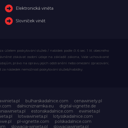
Elektronická viněta
Slovníček vinět
účelem poskytování služeb / nabídek podle čl. 6 sec. 1 lit. obecného
rávněné získávat osobní údaje na základě zákona, Vaše uchovávané
dajům, právo na opravu jejich odstranění nebo omezení zpracování,
t za následek nemožnost poskytování služeb/nabídky.
awinieta.pl
bulharskadalnice.com
cenawiniety.pl
ky.com
dalnicniznamka.eu
digital-vignette.de
niawinieta.pl
estonskadalnice.com
ewinieta.pl
ieta.pl
lotwawinieta.pl
lotysskadalnice.com
owe.pl
pl-vignette.com
polskadalnice.com
com
slowacja-winieta.pl
slowacjawinieta.pl