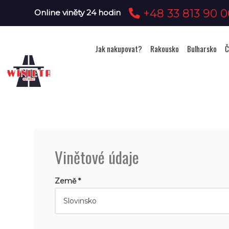
+48 33 813 90 0
Online viněty 24 hodin
Jak nakupovat?
Rakousko
Bulharsko
Č
Vinětové údaje
Země *