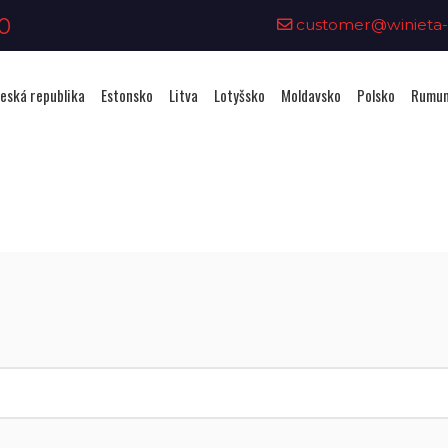
0
customer@winieta-o
eská republika
Estonsko
Litva
Lotyšsko
Moldavsko
Polsko
Rumun
Zakoupení viněty - Slovinsko