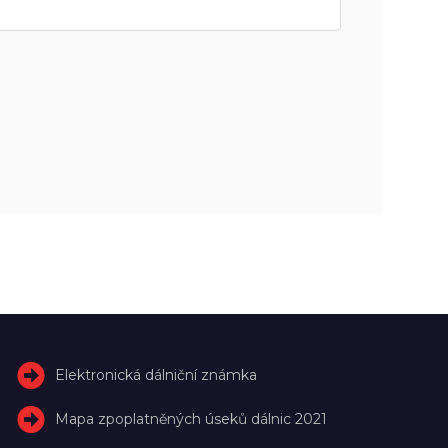
Elektronická dálniční známka
Mapa zpoplatněných úseků dálnic 2021