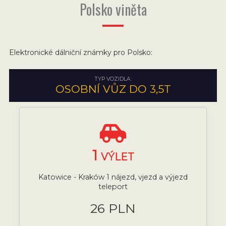
Polsko viněta
Elektronické dálniční známky pro Polsko:
TYP VOZIDLA:
OSOBNÍ VŮZ DO 3,5T
1
VÝLET
Katowice - Kraków 1 nájezd, vjezd a výjezd
teleport
26 PLN