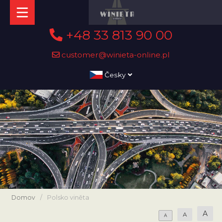
+48 33 813 90 00
customer@winieta-online.pl
Česky
Domov
/
Polsko viněta
A
A
A