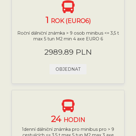
1
ROK (EURO6)
Roční dálniční známka > 9 osob minibus <= 3,5 t
max 5 tun M2 min 4 axe EURO 6
2989.89 PLN
OBJEDNAT
24
HODIN
1denní dálniční známka pro minibus pro > 9
cestujících <= 3,5 t max 5 tun M2 max 3 axe