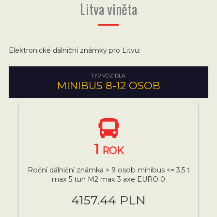
Litva viněta
Elektronické dálniční známky pro Litvu:
TYP VOZIDLA:
MINIBUS 8-12 OSOB
1
ROK
Roční dálniční známka > 9 osob minibus <= 3,5 t
max 5 tun M2 max 3 axe EURO 0
4157.44 PLN