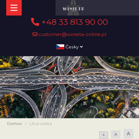
+48 33 813 90 00
customer@winieta-online.pl
Česky
Domov
/
Litva viněta
A
A
A